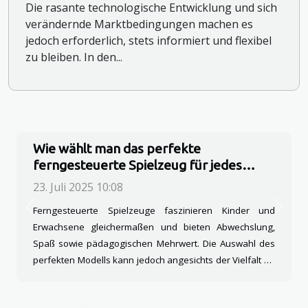
Die rasante technologische Entwicklung und sich
verändernde Marktbedingungen machen es
jedoch erforderlich, stets informiert und flexibel
zu bleiben. In den...
Wie wählt man das perfekte
ferngesteuerte Spielzeug für jedes
Alter?
23. Juli 2025 10:08
Ferngesteuerte Spielzeuge faszinieren Kinder und
Previous
Next
Erwachsene gleichermaßen und bieten Abwechslung,
Spaß sowie pädagogischen Mehrwert. Die Auswahl des
perfekten Modells kann jedoch angesichts der Vielfalt an
Funktionen, Altersgruppen und technischen Merkmalen
eine Herausforderung darstellen. In diesem Artikel