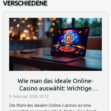
erfährst du, wie sich das ideale ferngesteuerte Spielzeug
VERSCHIEDENE
für unterschiedliche Altersstufen bestimmen lässt und
worauf bei der Kaufentscheidung zu achten ist – so wird
das Spielerlebnis zu einem echten Erfolg. Altersgerechte
Auswahl treffen Beim Kauf von ferngesteuertem
Spielzeug ist es...
Wie man das ideale Online-
Casino auswählt: Wichtige
Entscheidungsfaktoren
9. Februar 2026 10:12
Die Wahl des idealen Online-Casinos ist eine