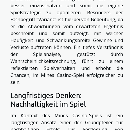
besser einzuschätzen und somit die eigene
Spielstrategie zu optimieren. Besonders der
Fachbegriff "Varianz" ist hierbei von Bedeutung, da
er die Abweichungen vom erwarteten Ergebnis
beschreibt und somit aufzeigt, mit welcher
Häufigkeit und Schwankungsbreite Gewinne und
Verluste auftreten können. Ein tiefes Verständnis
der Spielanalyse, gestützt durch
Wahrscheinlichkeitsrechnung, führt zu einem
reflektierten Spielverhalten und erhöht die
Chancen, im Mines Casino-Spiel erfolgreicher zu
sein.
Langfristiges Denken:
Nachhaltigkeit im Spiel
Im Kontext des Mines Casino-Spiels ist ein
langfristiger Ansatz einer der Grundpfeiler für
nachhaltigen Erfolg. Die Festlegung von