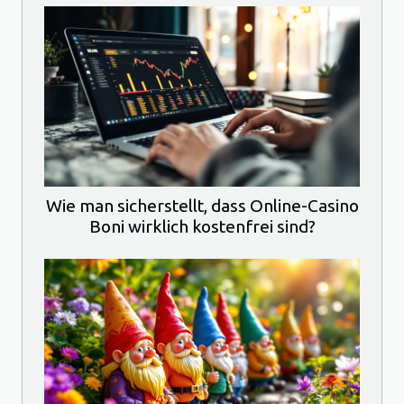
Wie man sicherstellt, dass Online-Casino
Boni wirklich kostenfrei sind?