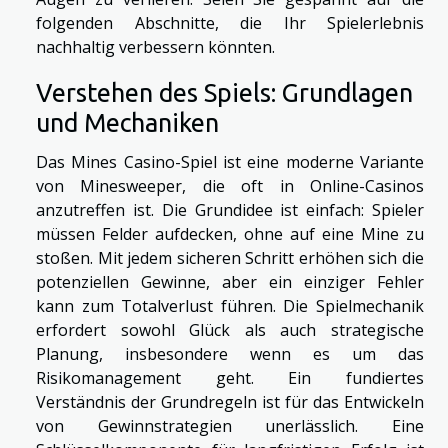
folgenden Abschnitte, die Ihr Spielerlebnis
nachhaltig verbessern könnten.
Verstehen des Spiels: Grundlagen
und Mechaniken
Das Mines Casino-Spiel ist eine moderne Variante
von Minesweeper, die oft in Online-Casinos
anzutreffen ist. Die Grundidee ist einfach: Spieler
müssen Felder aufdecken, ohne auf eine Mine zu
stoßen. Mit jedem sicheren Schritt erhöhen sich die
potenziellen Gewinne, aber ein einziger Fehler
kann zum Totalverlust führen. Die Spielmechanik
erfordert sowohl Glück als auch strategische
Planung, insbesondere wenn es um das
Risikomanagement geht. Ein fundiertes
Verständnis der Grundregeln ist für das Entwickeln
von Gewinnstrategien unerlässlich. Eine