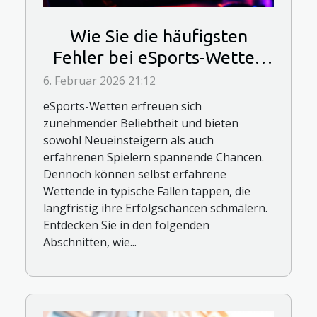
Wie Sie die häufigsten
Fehler bei eSports-Wetten
vermeiden
6. Februar 2026 21:12
eSports-Wetten erfreuen sich
zunehmender Beliebtheit und bieten
sowohl Neueinsteigern als auch
erfahrenen Spielern spannende Chancen.
Dennoch können selbst erfahrene
Wettende in typische Fallen tappen, die
langfristig ihre Erfolgschancen schmälern.
Entdecken Sie in den folgenden
Abschnitten, wie...