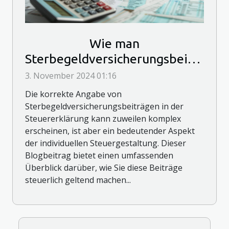
Wie man
Sterbegeldversicherungsbeiträge
in der Steuererklärung angibt
3. November 2024 01:16
Die korrekte Angabe von
Sterbegeldversicherungsbeiträgen in der
Steuererklärung kann zuweilen komplex
erscheinen, ist aber ein bedeutender Aspekt
der individuellen Steuergestaltung. Dieser
Blogbeitrag bietet einen umfassenden
Überblick darüber, wie Sie diese Beiträge
steuerlich geltend machen...