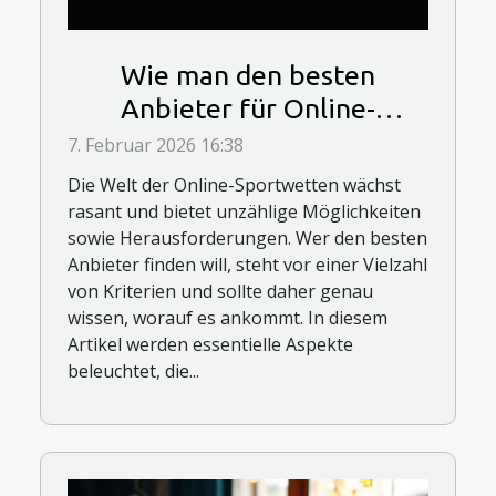
Wie man den besten
Anbieter für Online-
Sportwetten auswählt
7. Februar 2026 16:38
Die Welt der Online-Sportwetten wächst
rasant und bietet unzählige Möglichkeiten
sowie Herausforderungen. Wer den besten
Anbieter finden will, steht vor einer Vielzahl
von Kriterien und sollte daher genau
wissen, worauf es ankommt. In diesem
Artikel werden essentielle Aspekte
beleuchtet, die...