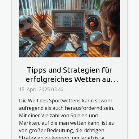
Tipps und Strategien für
erfolgreiches Wetten auf
Sportereignisse
15. April 2025 03:46
Die Welt des Sportwettens kann sowohl
aufregend als auch herausfordernd sein.
Mit einer Vielzahl von Spielen und
Märkten, auf die man wetten kann, ist es
von großer Bedeutung, die richtigen
Strategien zu kennen, um langfristig