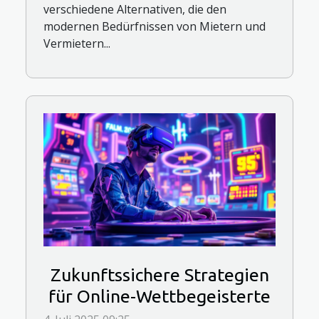
verschiedene Alternativen, die den
modernen Bedürfnissen von Mietern und
Vermietern...
Zukunftssichere Strategien
für Online-Wettbegeisterte