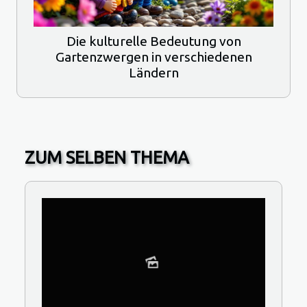
Die kulturelle Bedeutung von
Gartenzwergen in verschiedenen
Ländern
ZUM SELBEN THEMA