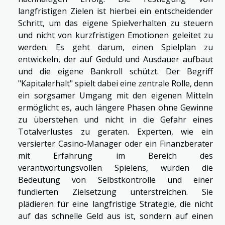
langfristigen Zielen ist hierbei ein entscheidender
Schritt, um das eigene Spielverhalten zu steuern
und nicht von kurzfristigen Emotionen geleitet zu
werden. Es geht darum, einen Spielplan zu
entwickeln, der auf Geduld und Ausdauer aufbaut
und die eigene Bankroll schützt. Der Begriff
"Kapitalerhalt" spielt dabei eine zentrale Rolle, denn
ein sorgsamer Umgang mit den eigenen Mitteln
ermöglicht es, auch längere Phasen ohne Gewinne
zu überstehen und nicht in die Gefahr eines
Totalverlustes zu geraten. Experten, wie ein
versierter Casino-Manager oder ein Finanzberater
mit Erfahrung im Bereich des
verantwortungsvollen Spielens, würden die
Bedeutung von Selbstkontrolle und einer
fundierten Zielsetzung unterstreichen. Sie
plädieren für eine langfristige Strategie, die nicht
auf das schnelle Geld aus ist, sondern auf einen