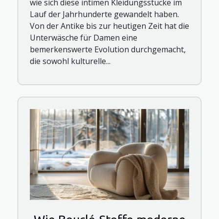
wie sich diese intimen Kleidungsstücke im
Lauf der Jahrhunderte gewandelt haben.
Von der Antike bis zur heutigen Zeit hat die
Unterwäsche für Damen eine
bemerkenswerte Evolution durchgemacht,
die sowohl kulturelle...