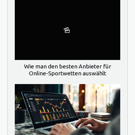
Wie man den besten Anbieter für
Online-Sportwetten auswählt