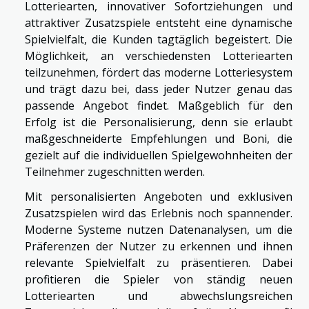
Lotteriearten, innovativer Sofortziehungen und
attraktiver Zusatzspiele entsteht eine dynamische
Spielvielfalt, die Kunden tagtäglich begeistert. Die
Möglichkeit, an verschiedensten Lotteriearten
teilzunehmen, fördert das moderne Lotteriesystem
und trägt dazu bei, dass jeder Nutzer genau das
passende Angebot findet. Maßgeblich für den
Erfolg ist die Personalisierung, denn sie erlaubt
maßgeschneiderte Empfehlungen und Boni, die
gezielt auf die individuellen Spielgewohnheiten der
Teilnehmer zugeschnitten werden.
Mit personalisierten Angeboten und exklusiven
Zusatzspielen wird das Erlebnis noch spannender.
Moderne Systeme nutzen Datenanalysen, um die
Präferenzen der Nutzer zu erkennen und ihnen
relevante Spielvielfalt zu präsentieren. Dabei
profitieren die Spieler von ständig neuen
Lotteriearten und abwechslungsreichen