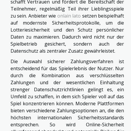
schafft Vertrauen und fördert die Bereitschaft der
Teilnehmer, regelmäßig Teil ihrer Lieblingsspiele
zu sein. Anbieter wie
onlain lato
setzen beispielhaft
auf modernste Sicherheitsprotokolle, um die
Lotteriesicherheit und den Schutz persönlicher
Daten zu maximieren. Dadurch wird nicht nur der
Spielbetrieb gesichert, sondern auch der
Datenschutz als zentraler Zusatz gewährleistet.
Die Auswahl sicherer Zahlungsverfahren ist
entscheidend für das Spielerlebnis der Nutzer. Nur
durch die Kombination aus verschlüsselten
Zahlungen und der wesentlichen Einhaltung
strenger Datenschutzrichtlinien gelingt es, ein
Umfeld zu schaffen, in dem sich Spieler voll auf das
Spiel konzentrieren können. Moderne Plattformen
bieten verschiedene Zahlungsoptionen an, die den
höchsten internationalen Sicherheitsstandards
entsprechen. So wird Online-Sicherheit