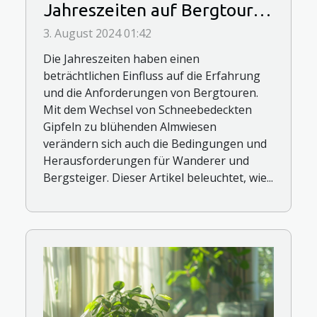
Jahreszeiten auf Bergtouren
und ihre Planung
3. August 2024 01:42
Die Jahreszeiten haben einen
beträchtlichen Einfluss auf die Erfahrung
und die Anforderungen von Bergtouren.
Mit dem Wechsel von Schneebedeckten
Gipfeln zu blühenden Almwiesen
verändern sich auch die Bedingungen und
Herausforderungen für Wanderer und
Bergsteiger. Dieser Artikel beleuchtet, wie...