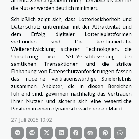
allumfassend abgedeckt und potenzielle Risiken für
die Nutzer werden deutlich minimiert.
Schließlich zeigt sich, dass Lotteriesicherheit und
Datenschutz untrennbar mit der Attraktivität und
dem Erfolg digitaler Lotterieplattformen
verbunden sind. Die kontinuierliche
Weiterentwicklung sicherer Technologien, die
Umsetzung von SSL-Verschlüsselung bei
sämtlichen Transaktionen und die strikte
Einhaltung von Datenschutzanforderungen fassen
das moderne, vertrauenswürdige Spielerlebnis
zusammen. Anbieter, die in diesen Bereichen
führend sind, gewinnen nachhaltig das Vertrauen
ihrer Nutzer und sichern sich eine wesentliche
Position in einem dynamisch wachsenden Markt.
27. Juli 2025 10:02