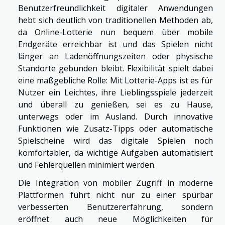
Benutzerfreundlichkeit digitaler Anwendungen
hebt sich deutlich von traditionellen Methoden ab,
da Online-Lotterie nun bequem über mobile
Endgeräte erreichbar ist und das Spielen nicht
länger an Ladenöffnungszeiten oder physische
Standorte gebunden bleibt. Flexibilität spielt dabei
eine maßgebliche Rolle: Mit Lotterie-Apps ist es für
Nutzer ein Leichtes, ihre Lieblingsspiele jederzeit
und überall zu genießen, sei es zu Hause,
unterwegs oder im Ausland. Durch innovative
Funktionen wie Zusatz-Tipps oder automatische
Spielscheine wird das digitale Spielen noch
komfortabler, da wichtige Aufgaben automatisiert
und Fehlerquellen minimiert werden.
Die Integration von mobiler Zugriff in moderne
Plattformen führt nicht nur zu einer spürbar
verbesserten Benutzererfahrung, sondern
eröffnet auch neue Möglichkeiten für