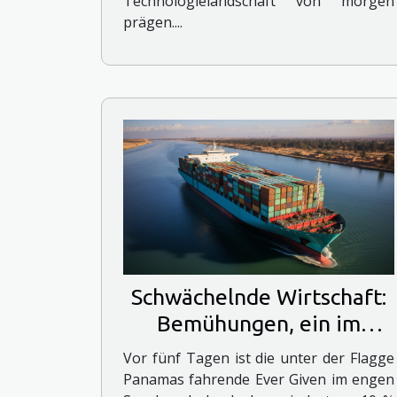
Technologielandschaft von morgen
prägen....
Schwächelnde Wirtschaft:
Bemühungen, ein im
Suezkanal festsitzendes
Vor fünf Tagen ist die unter der Flagge
Schiff zu befreien,
Panamas fahrende Ever Given im engen