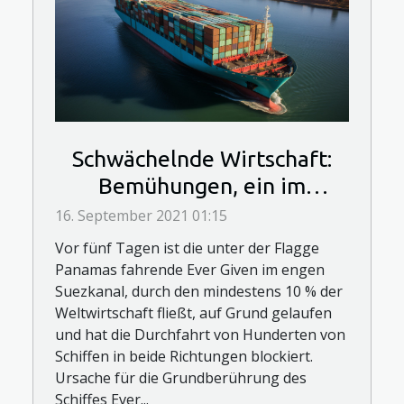
Schwächelnde Wirtschaft:
Bemühungen, ein im
Suezkanal festsitzendes
16. September 2021 01:15
Schiff zu befreien, scheitern
Vor fünf Tagen ist die unter der Flagge
Panamas fahrende Ever Given im engen
Suezkanal, durch den mindestens 10 % der
Weltwirtschaft fließt, auf Grund gelaufen
und hat die Durchfahrt von Hunderten von
Schiffen in beide Richtungen blockiert.
Ursache für die Grundberührung des
Schiffes Ever...