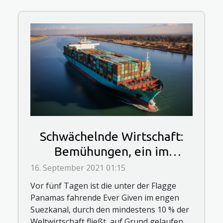
Schwächelnde Wirtschaft:
Bemühungen, ein im
Suezkanal festsitzendes
16. September 2021 01:15
Schiff zu befreien, scheitern
Vor fünf Tagen ist die unter der Flagge
Panamas fahrende Ever Given im engen
Suezkanal, durch den mindestens 10 % der
Weltwirtschaft fließt, auf Grund gelaufen