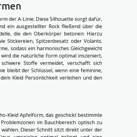
ormen
orm der A-Linie. Diese Silhouette sorgt dafür,
d ein ausgestellter Rock fließend über die
odelle, die den Oberkörper betonen: Hierzu
ie Stickereien, Spitzenbesatz oder Volants.
Arme, sodass ein harmonisches Gleichgewicht
ird die natürliche Form optimal inszeniert,
chwere Stoffe vermeidet, verschafft sich
e bleibt der Schlüssel, wenn eine feminine,
dem Kleid Persönlichkeit verleihen und den
ho-Kleid Apfelform, das geschickt bestimmte
m Problemzonen im Bauchbereich optisch zu
wählen. Dieser Schnitt sitzt direkt unter der
igur umspielen optimal gelingt und eine