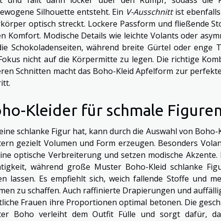
ewogene Silhouette entsteht. Ein
V-Ausschnitt
ist ebenfall
körper optisch streckt. Lockere Passform und fließende Sto
n Komfort. Modische Details wie leichte Volants oder asym
die Schokoladenseiten, während breite Gürtel oder enge 
Fokus nicht auf die Körpermitte zu legen. Die richtige Kom
eren Schnitten macht das Boho-Kleid Apfelform zur perfekte
itt.
ho-Kleider für schmale Figure
eine schlanke Figur hat, kann durch die Auswahl von Boho-K
ern gezielt Volumen und Form erzeugen. Besonders Volan
eine optische Verbreiterung und setzen modische Akzente.
htigkeit, während große Muster Boho-Kleid schlanke Figu
en lassen. Es empfiehlt sich, weich fallende Stoffe und 
men zu schaffen. Auch raffinierte Drapierungen und auffälli
tliche Frauen ihre Proportionen optimal betonen. Die gesc
er Boho verleiht dem Outfit Fülle und sorgt dafür, d