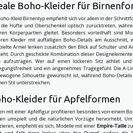
eale Boho-Kleider für Birnenf
oho-Kleid Birnentyp empfiehlt sich vor allem in der Schnittf
 die Hüfte und Oberschenkel optisch zurücktreten, währen
ren Körperpartien gleitet. Besonders vorteilhaft sind M
ren Kleider mit auffälligen Boho-Details am Ausschnitt, w
pielte Ärmel lenken zusätzlich den Blick auf Schulter und 
teht. Durch geschickte Kombination dieser Designelemente w
 aufzutragen. Wer auf einen lockeren Sitz achtet und s
gungsfreiheit und ein angenehmes Tragegefühl. Die A-Lini
ewogene Silhouette gewünscht ist, während Boho-Details 
en Stil unterstreichen.
ho-Kleider für Apfelformen
en mit einer Apfelfigur profitieren besonders von einem Bo
ien umspielt und die natürlichen Vorzüge hervorhebt. U
zieren, empfiehlt es sich, Modelle mit einer
Empire-Taille
zu 
t und fällt dann locker über den Rumpf, sodass die F