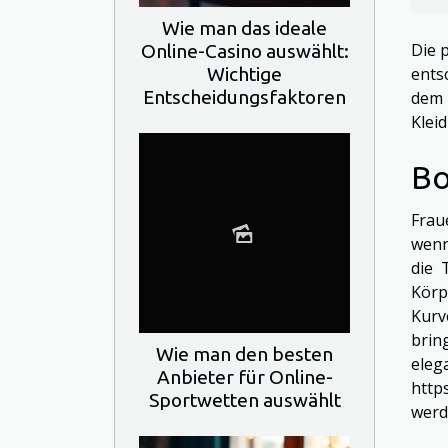
Wie man das ideale
Die 
Online-Casino auswählt:
Wichtige
ents
Entscheidungsfaktoren
dem 
Klei
Bo
Frau
wenn
die 
Körp
Kurv
brin
Wie man den besten
ele
Anbieter für Online-
http
Sportwetten auswählt
werd