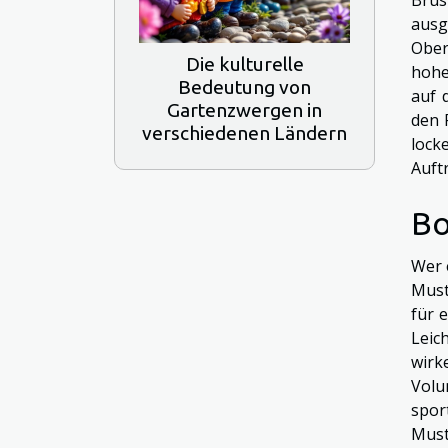
ausg
Ober
Die kulturelle
hohe
Bedeutung von
auf 
Gartenzwergen in
den 
verschiedenen Ländern
lock
Auftr
Bo
Wer 
Must
für 
Leic
wirk
Volu
spor
Must