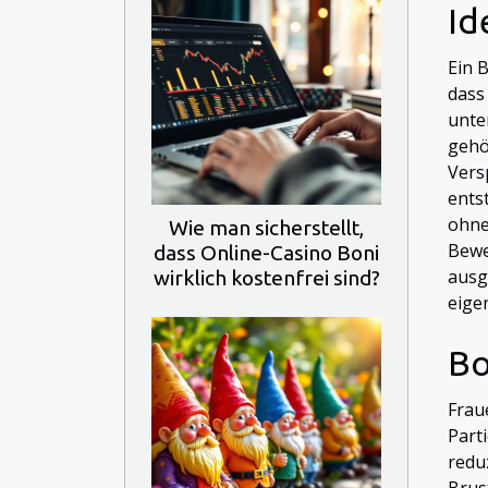
Id
Ein B
dass
unte
gehö
Vers
ents
ohne
Wie man sicherstellt,
Bewe
dass Online-Casino Boni
ausg
wirklich kostenfrei sind?
eigen
Bo
Frau
Part
redu
Brus