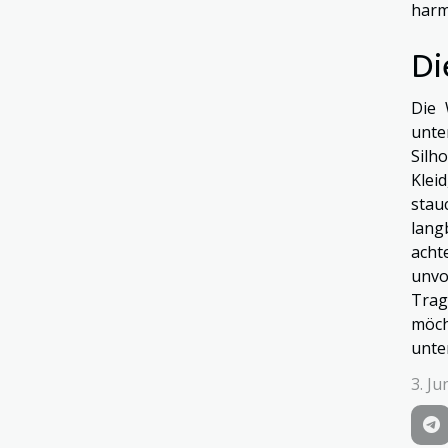
harm
Di
Die 
unte
Silh
Klei
stau
lang
acht
unvo
Trag
möch
unter
3. Ju