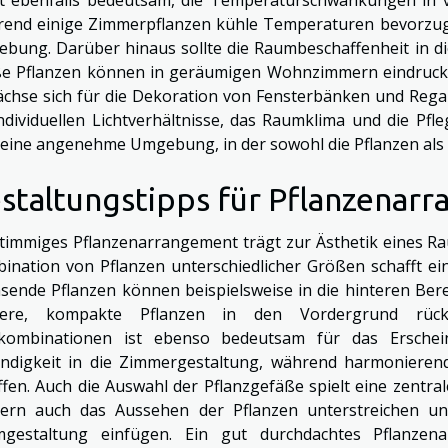
end einige Zimmerpflanzen kühle Temperaturen bevorzug
bung. Darüber hinaus sollte die Raumbeschaffenheit in d
e Pflanzen können in geräumigen Wohnzimmern eindrucksv
chse sich für die Dekoration von Fensterbänken und Rega
individuellen Lichtverhältnisse, das Raumklima und die Pfl
eine angenehme Umgebung, in der sowohl die Pflanzen als
staltungstipps für Pflanzenar
stimmiges Pflanzenarrangement trägt zur Ästhetik eines Ra
ination von Pflanzen unterschiedlicher Größen schafft e
sende Pflanzen können beispielsweise in die hinteren Ber
inere, kompakte Pflanzen in den Vordergrund rü
kombinationen ist ebenso bedeutsam für das Erschein
ndigkeit in die Zimmergestaltung, während harmoniere
ffen. Auch die Auswahl der Pflanzgefäße spielt eine zentrale 
ern auch das Aussehen der Pflanzen unterstreichen un
gestaltung einfügen. Ein gut durchdachtes Pflanzen