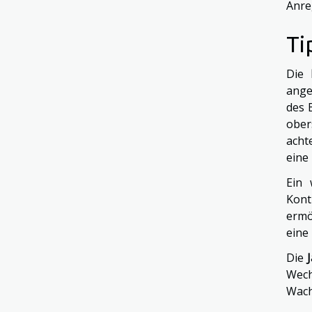
Anre
Ti
Die
ang
des 
ober
acht
eine
Ein 
Kont
ermö
eine
Die
Wech
Wach