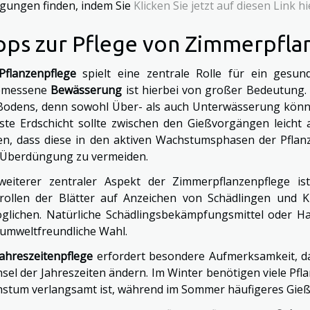
gungen finden, indem Sie
Klicken Sie jetzt auf diesen Link hi
pps zur Pflege von Zimmerpfla
Pflanzenpflege
spielt eine zentrale Rolle für ein gesu
emessene
Bewässerung
ist hierbei von großer Bedeutung. 
Bodens, denn sowohl Über- als auch Unterwässerung können
ste Erdschicht sollte zwischen den Gießvorgängen leicht
en, dass diese in den aktiven Wachstumsphasen der Pflanz
 Überdüngung zu vermeiden.
weiterer zentraler Aspekt der Zimmerpflanzenpflege i
rollen der Blätter auf Anzeichen von Schädlingen und K
glichen. Natürliche Schädlingsbekämpfungsmittel oder Ha
 umweltfreundliche Wahl.
Jahreszeitenpflege
erfordert besondere Aufmerksamkeit, da
sel der Jahreszeiten ändern. Im Winter benötigen viele Pfl
stum verlangsamt ist, während im Sommer häufigeres Gie