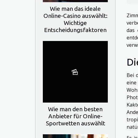
Wie man das ideale
Zimm
Online-Casino auswählt:
Wichtige
verb
Entscheidungsfaktoren
das 
entd
verw
Di
Bei 
eine
Wohn
Phot
Kakt
Wie man den besten
Ande
Anbieter für Online-
trop
Sportwetten auswählt
natü
Es i