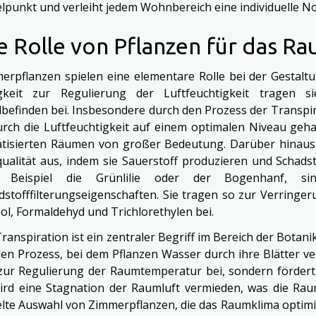
elpunkt und verleiht jedem Wohnbereich eine individuelle No
e Rolle von Pflanzen für das R
erpflanzen spielen eine elementare Rolle bei der Gestal
gkeit zur Regulierung der Luftfeuchtigkeit tragen 
befinden bei. Insbesondere durch den Prozess der Transpir
rch die Luftfeuchtigkeit auf einem optimalen Niveau gehal
atisierten Räumen von großer Bedeutung. Darüber hinaus 
qualität aus, indem sie Sauerstoff produzieren und Schadsto
 Beispiel die Grünlilie oder der Bogenhanf, si
dstofffilterungseigenschaften. Sie tragen so zur Verringe
ol, Formaldehyd und Trichlorethylen bei.
Transpiration ist ein zentraler Begriff im Bereich der Botani
en Prozess, bei dem Pflanzen Wasser durch ihre Blätter ve
zur Regulierung der Raumtemperatur bei, sondern fördert 
ird eine Stagnation der Raumluft vermieden, was die Rauml
elte Auswahl von Zimmerpflanzen, die das Raumklima optim