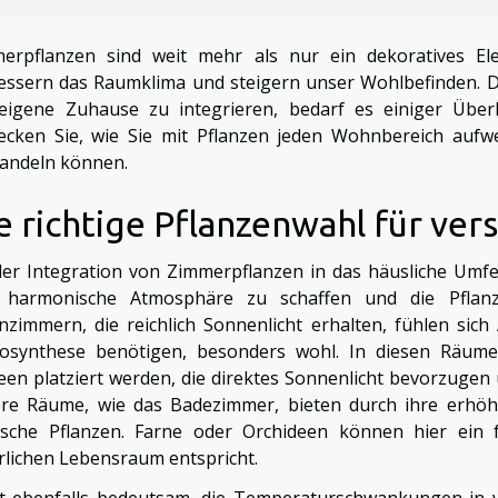
erpflanzen sind weit mehr als nur ein dekoratives E
essern das Raumklima und steigern unser Wohlbefinden. D
eigene Zuhause zu integrieren, bedarf es einiger Überl
ecken Sie, wie Sie mit Pflanzen jeden Wohnbereich auf
andeln können.
e richtige Pflanzenwahl für ve
der Integration von Zimmerpflanzen in das häusliche Umfe
 harmonische Atmosphäre zu schaffen und die Pflanze
zimmern, die reichlich Sonnenlicht erhalten, fühlen sich A
osynthese benötigen, besonders wohl. In diesen Räum
een platziert werden, die direktes Sonnenlicht bevorzuge
re Räume, wie das Badezimmer, bieten durch ihre erhöht
ische Pflanzen. Farne oder Orchideen können hier ein 
rlichen Lebensraum entspricht.
st ebenfalls bedeutsam, die Temperaturschwankungen in 