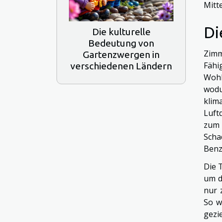
Mitt
Di
Die kulturelle
Bedeutung von
Zimm
Gartenzwergen in
Fähi
verschiedenen Ländern
Wohl
wodu
klim
Luft
zum
Scha
Benz
Die 
um d
nur 
So w
gezi