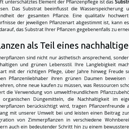
oft unterschätztes Element der Pflanzenpflege ist das
Substr
sen. Das Substrat beeinflusst die Wasserspeicherung 
ndheit der gesamten Pflanze. Eine qualitativ hochwert
rfnisse der jeweiligen Pflanzenart abgestimmt ist, kann es
 darauf, das Substrat Ihrer Pflanzen gegebenenfalls zu ern
lanzen als Teil eines nachhaltig
erpflanzen sind nicht nur ästhetisch ansprechend, sondern
haltigen und grünen Lebensstil. Ihre Langlebigkeit mach
art mit der richtigen Pflege, über Jahre hinweg Freude 
en Pflanzenliebhaber ihren grünen Daumen beweisen un
ehren, ohne neue kaufen zu müssen, was Ressourcen scho
ert die Verwendung von umweltfreundlichem Pflanzzubehör
 organischen Düngemitteln, die Nachhaltigkeit im ei
erpflanzen berücksichtigt wird, tragen Pflanzenfreunde
ng mit unserer Umwelt bei und leisten einen Beitrag zum 
gration von Zimmerpflanzen in verschiedene Wohnberei
ern auch ein bedeutender Schritt hin zu einem bewusstere