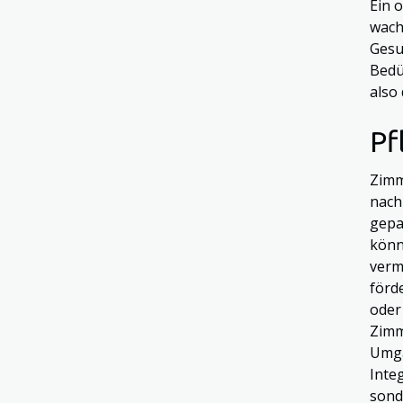
Ein 
wach
Gesu
Bedü
also
Pf
Zimm
nach
gepa
könn
verm
förd
oder
Zimm
Umga
Inte
sond