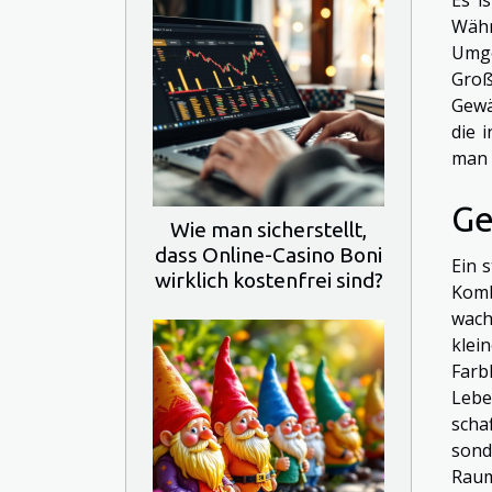
Währ
Umge
Groß
Gewä
die 
man 
Ge
Wie man sicherstellt,
dass Online-Casino Boni
Ein 
wirklich kostenfrei sind?
Komb
wach
kle
Farb
Lebe
scha
sond
Raum