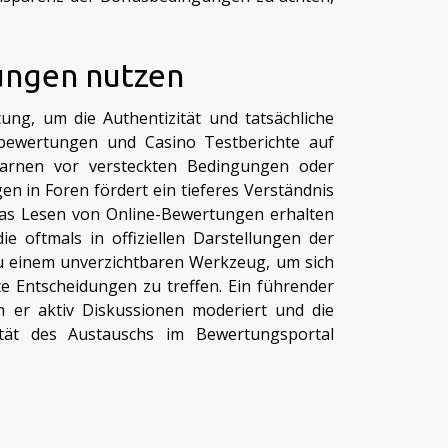
ungen nutzen
ung, um die Authentizität und tatsächliche
rbewertungen und Casino Testberichte auf
 warnen vor versteckten Bedingungen oder
n in Foren fördert ein tieferes Verständnis
as Lesen von Online-Bewertungen erhalten
ie oftmals in offiziellen Darstellungen der
zu einem unverzichtbaren Werkzeug, um sich
Entscheidungen zu treffen. Ein führender
er aktiv Diskussionen moderiert und die
ität des Austauschs im Bewertungsportal