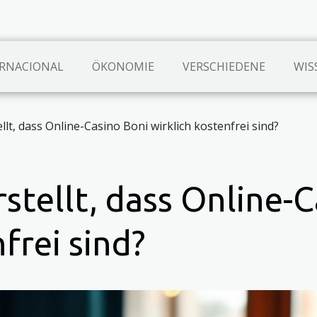
RNACIONAL
ÖKONOMIE
VERSCHIEDENE
WIS
llt, dass Online-Casino Boni wirklich kostenfrei sind?
stellt, dass Online-
frei sind?