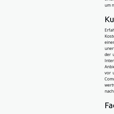
um n
Ku
Erfa
Kost
eine
uner
der 
Inte
Anbi
vor 
Comm
wert
nach
Fa