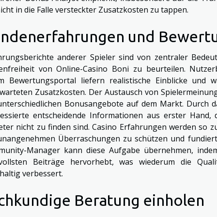
icht in die Falle versteckter Zusatzkosten zu tappen.
ndenerfahrungen und Bewert
hrungsberichte anderer Spieler sind von zentraler Bedeut
enfreiheit von Online-Casino Boni zu beurteilen. Nutze
m Bewertungsportal liefern realistische Einblicke und
warteten Zusatzkosten. Der Austausch von Spielermeinunge
unterschiedlichen Bonusangebote auf dem Markt. Durch d
ressierte entscheidende Informationen aus erster Hand, d
eter nicht zu finden sind. Casino Erfahrungen werden so 
unangenehmen Überraschungen zu schützen und fundierte 
unity-Manager kann diese Aufgabe übernehmen, indem 
vollsten Beiträge hervorhebt, was wiederum die Qual
haltig verbessert.
chkundige Beratung einholen