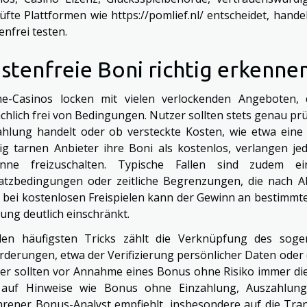
üfte Plattformen wie https://pomlief.nl/ entscheidet, hand
enfrei testen.
stenfreie Boni richtig erkenne
ne-Casinos locken mit vielen verlockenden Angeboten, 
ächlich frei von Bedingungen. Nutzer sollten stets genau p
ahlung handelt oder ob versteckte Kosten, wie etwa eine 
ig tarnen Anbieter ihre Boni als kostenlos, verlangen j
nne freizuschalten. Typische Fallen sind zudem ei
tzbedingungen oder zeitliche Begrenzungen, die nach Abl
 bei kostenlosen Freispielen kann der Gewinn an bestimmte S
ung deutlich einschränkt.
en häufigsten Tricks zählt die Verknüpfung des sog
rderungen, etwa der Verifizierung persönlicher Daten oder 
er sollten vor Annahme eines Bonus ohne Risiko immer di
auf Hinweise wie Bonus ohne Einzahlung, Auszahlungsl
hrener Bonus-Analyst empfiehlt, insbesondere auf die Tr