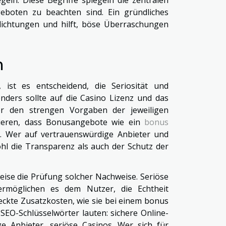
eboten zu beachten sind. Ein gründliches
lichtungen und hilft, böse Überraschungen
n
ist es entscheidend, die Seriosität und
nders sollte auf die Casino Lizenz und das
ter den strengen Vorgaben der jeweiligen
tieren, dass Bonusangebote wie ein
bonus
nd. Wer auf vertrauenswürdige Anbieter und
hl die Transparenz als auch der Schutz der
eise die Prüfung solcher Nachweise. Seriöse
ermöglichen es dem Nutzer, die Echtheit
eckte Zusatzkosten, wie sie bei einem bonus
 SEO-Schlüsselwörter lauten: sichere Online-
ge Anbieter, seriöse Casinos. Wer sich für