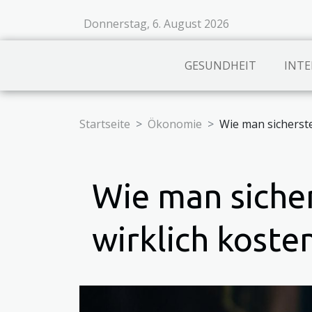
Donnerstag, 6. August 2026
GESUNDHEIT
INTE
Startseite
Ökonomie
Wie man sicherste
Wie man sicher
wirklich kosten