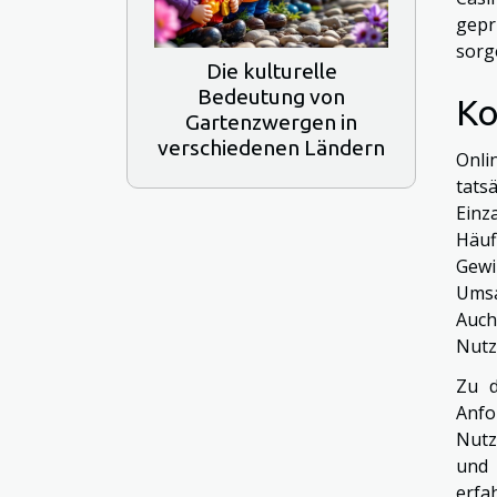
gepr
sorg
Die kulturelle
Bedeutung von
Ko
Gartenzwergen in
verschiedenen Ländern
Onli
tats
Einz
Häuf
Gewi
Umsa
Auch
Nutz
Zu d
Anfo
Nutz
und 
erfa