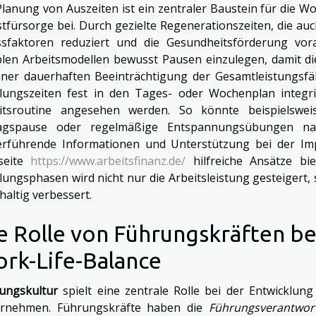
Planung von Auszeiten ist ein zentraler Baustein für die Wo
stfürsorge bei. Durch gezielte Regenerationszeiten, die au
ssfaktoren reduziert und die Gesundheitsförderung vor
iblen Arbeitsmodellen bewusst Pausen einzulegen, damit d
iner dauerhaften Beeinträchtigung der Gesamtleistungsfäh
lungszeiten fest in den Tages- oder Wochenplan integrie
itsroutine angesehen werden. So könnte beispielswe
agspause oder regelmäßige Entspannungsübungen na
erführende Informationen und Unterstützung bei der Imp
seite
https://www.arbeitsfinanz.de/
hilfreiche Ansätze bi
lungsphasen wird nicht nur die Arbeitsleistung gesteigert
haltig verbessert.
e Rolle von Führungskräften b
rk-Life-Balance
ungskultur
spielt eine zentrale Rolle bei der Entwicklu
rnehmen. Führungskräfte haben die
Führungsverantwor