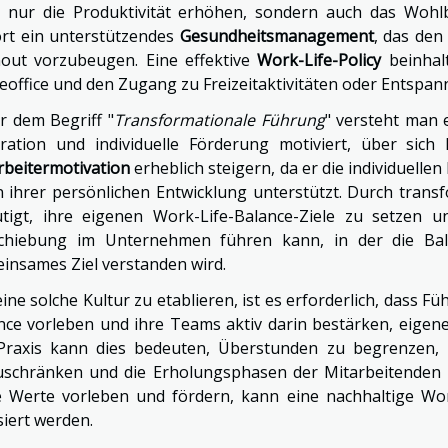
t nur die Produktivität erhöhen, sondern auch das Wohl
rt ein unterstützendes
Gesundheitsmanagement
, das den
out vorzubeugen. Eine effektive
Work-Life-Policy
beinhalt
office und den Zugang zu Freizeitaktivitäten oder Entspa
r dem Begriff "
Transformationale Führung
" versteht man 
iration und individuelle Förderung motiviert, über sic
rbeitermotivation
erheblich steigern, da er die individuell
in ihrer persönlichen Entwicklung unterstützt. Durch tra
tigt, ihre eigenen Work-Life-Balance-Ziele zu setzen u
chiebung im Unternehmen führen kann, in der die Bala
insames Ziel verstanden wird.
ine solche Kultur zu etablieren, ist es erforderlich, dass 
nce vorleben und ihre Teams aktiv darin bestärken, eigen
Praxis kann dies bedeuten, Überstunden zu begrenzen, E
uschränken und die Erholungsphasen der Mitarbeitenden 
e Werte vorleben und fördern, kann eine nachhaltige Work
siert werden.