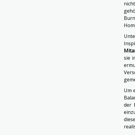
nich
gehö
Burn
Home
Unte
Insp
Mita
sie 
ermu
Vers
geme
Um e
Bala
der 
einz
dies
reali