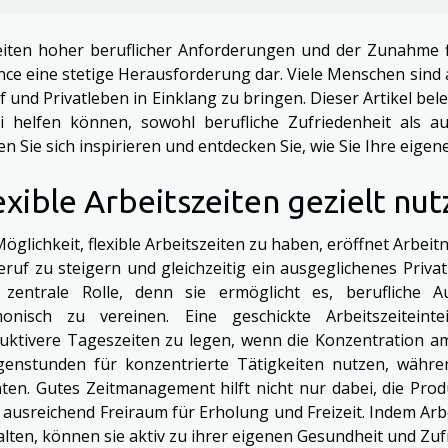
eiten hoher beruflicher Anforderungen und der Zunahme fle
nce eine stetige Herausforderung dar. Viele Menschen sind 
f und Privatleben in Einklang zu bringen. Dieser Artikel b
i helfen können, sowohl berufliche Zufriedenheit als a
en Sie sich inspirieren und entdecken Sie, wie Sie Ihre eige
exible Arbeitszeiten gezielt nu
Möglichkeit, flexible Arbeitszeiten zu haben, eröffnet Arbeit
eruf zu steigern und gleichzeitig ein ausgeglichenes Priva
 zentrale Rolle, denn sie ermöglicht es, berufliche 
onisch zu vereinen. Eine geschickte Arbeitszeiteint
uktivere Tageszeiten zu legen, wenn die Konzentration am 
enstunden für konzentrierte Tätigkeiten nutzen, währe
ten. Gutes Zeitmanagement hilft nicht nur dabei, die Produ
 ausreichend Freiraum für Erholung und Freizeit. Indem Arbe
alten, können sie aktiv zu ihrer eigenen Gesundheit und Zuf