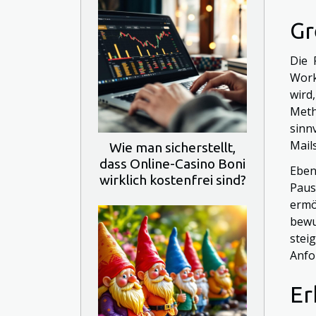
Gr
Die 
Work
wird
Meth
sinn
Mail
Wie man sicherstellt,
dass Online-Casino Boni
Eben
wirklich kostenfrei sind?
Paus
ermö
bewu
stei
Anfo
Er