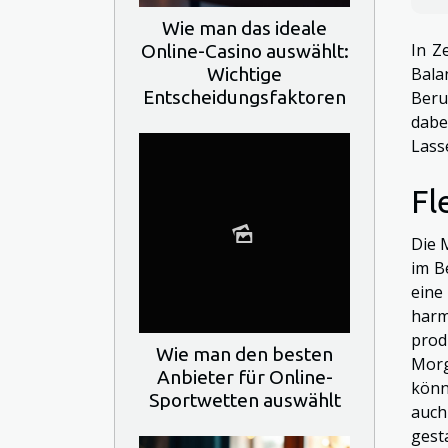
Wie man das ideale
In Z
Online-Casino auswählt:
Wichtige
Bala
Entscheidungsfaktoren
Beru
dabe
Lass
Fl
Die 
im B
eine
harm
prod
Wie man den besten
Morg
Anbieter für Online-
könn
Sportwetten auswählt
auch
gest