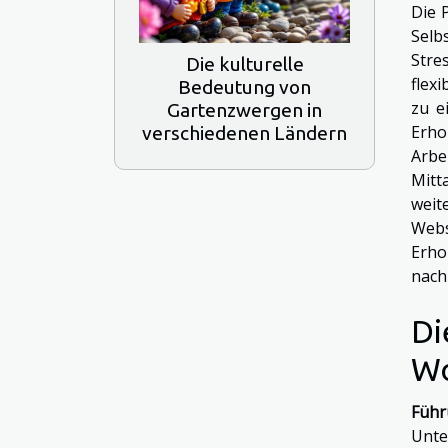
Die 
Selb
Stre
Die kulturelle
flex
Bedeutung von
zu e
Gartenzwergen in
Erho
verschiedenen Ländern
Arbe
Mitt
weit
Web
Erho
nach
Di
Wo
Führ
Unte