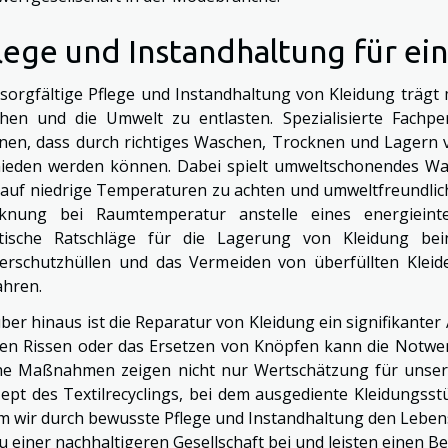
lege und Instandhaltung für ei
 sorgfältige Pflege und Instandhaltung von Kleidung träg
hen und die Umwelt zu entlasten. Spezialisierte Fachpe
nen, dass durch richtiges Waschen, Trocknen und Lagern v
ieden werden können. Dabei spielt umweltschonendes Wasc
, auf niedrige Temperaturen zu achten und umweltfreundlic
knung bei Raumtemperatur anstelle eines energieint
tische Ratschläge für die Lagerung von Kleidung bei
derschutzhüllen und das Vermeiden von überfüllten Kleid
hren.
ber hinaus ist die Reparatur von Kleidung ein signifikanter
nen Rissen oder das Ersetzen von Knöpfen kann die Notwen
he Maßnahmen zeigen nicht nur Wertschätzung für unsere
ept des Textilrecyclings, bei dem ausgediente Kleidungsst
m wir durch bewusste Pflege und Instandhaltung den Leben
zu einer nachhaltigeren Gesellschaft bei und leisten einen 