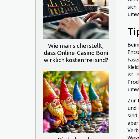
sich
umwe
Ti
Beim
Wie man sicherstellt,
Ents
dass Online-Casino Boni
Fase
wirklich kostenfrei sind?
Klei
ist 
Prod
umwe
Zur 
und 
sind
aber
Verb
Wegw