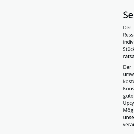
Se
Der 
Ress
indi
Stüc
rats
Der 
umwe
kos
Kons
gute
Upcy
Mögl
unse
vera