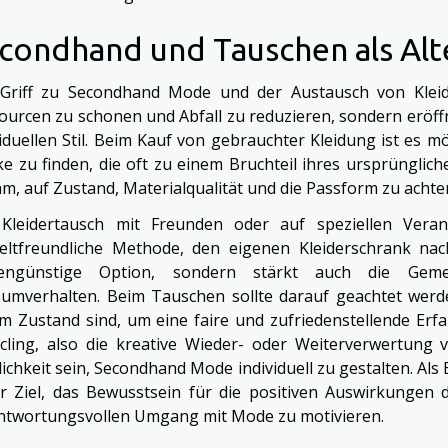
condhand und Tauschen als Alt
Griff zu Secondhand Mode und der Austausch von Kleid
ourcen zu schonen und Abfall zu reduzieren, sondern eröff
viduellen Stil. Beim Kauf von gebrauchter Kleidung ist es m
ke zu finden, die oft zu einem Bruchteil ihres ursprünglic
am, auf Zustand, Materialqualität und die Passform zu acht
Kleidertausch mit Freunden oder auf speziellen Veran
ltfreundliche Methode, den eigenen Kleiderschrank nachh
tengünstige Option, sondern stärkt auch die Geme
umverhalten. Beim Tauschen sollte darauf geachtet werde
m Zustand sind, um eine faire und zufriedenstellende Erfah
cling, also die kreative Wieder- oder Weiterverwertung
ichkeit sein, Secondhand Mode individuell zu gestalten. Al
r Ziel, das Bewusstsein für die positiven Auswirkungen 
ntwortungsvollen Umgang mit Mode zu motivieren.