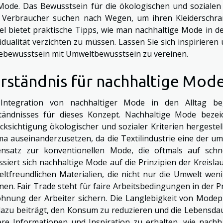
Mode. Das Bewusstsein für die ökologischen und soziale
e Verbraucher suchen nach Wegen, um ihren Kleiderschran
kel bietet praktische Tipps, wie man nachhaltige Mode in de
vidualität verzichten zu müssen. Lassen Sie sich inspirieren
bewusstsein mit Umweltbewusstsein zu vereinen.
rständnis für nachhaltige Mode
Integration von nachhaltiger Mode in den Alltag b
tändnisses für dieses Konzept. Nachhaltige Mode bezeic
cksichtigung ökologischer und sozialer Kriterien hergestel
a auseinanderzusetzen, da die Textilindustrie eine der um
nsatz zur konventionellen Mode, die oftmals auf schn
ssiert sich nachhaltige Mode auf die Prinzipien der Kreisl
ltfreundlichen Materialien, die nicht nur die Umwelt wen
nen. Fair Trade steht für faire Arbeitsbedingungen in der P
ohnung der Arbeiter sichern. Die Langlebigkeit von Modepr
dazu beiträgt, den Konsum zu reduzieren und die Lebensda
ere Informationen und Inspiration zu erhalten, wie nach