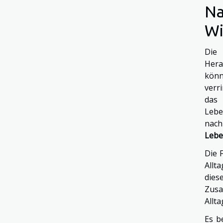
Na
Wi
Die 
Hera
könn
verr
das 
Lebe
nach
Lebe
Die 
Allt
die
Zus
Allt
Es b