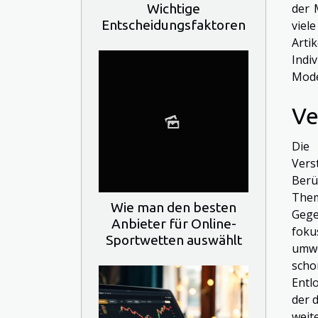
Wichtige
der 
Entscheidungsfaktoren
viel
Arti
Indi
Mode
Ve
Die 
Vers
Berü
Them
Wie man den besten
Gege
Anbieter für Online-
foku
Sportwetten auswählt
umwe
scho
Entl
der 
weit