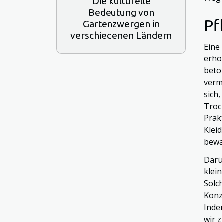
Die kulturelle
Bedeutung von
Pf
Gartenzwergen in
verschiedenen Ländern
Eine
erhö
beto
verm
sich
Troc
Prak
Klei
bewa
Darü
klei
Solc
Konz
Inde
wir 