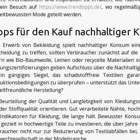
 ein Besuch auf
https://www.trendtipps.de/
, wo regelmäßi
ltbewussten Mode geteilt werden.
pps für den Kauf nachhaltiger 
 Erwerb von Bekleidung spielt nachhaltiger Konsum ei
cheidung zu treffen, sollten Verbraucher zunächst auf die
rn wie Bio-Baumwolle, Leinen oder recycelte Materialien s
dungszertifizierungen geben Aufschluss über die Nachhalti
ein gängiges Siegel, das schadstofffreie Textilien gara
uktionsbedingungen zu überprüfen – unterstützt das Unte
ltfreundliche Herstellung?
Beurteilung der Qualität und Langlebigkeit von Kleidung
der Stoffqualität orientieren. Gut verarbeitete Nähte, hoc
 Indikatoren für Kleidung, die lange hält. Bewusster Kon
 gezielt in hochwertige Teile zu investieren, die über Jah
raucher nicht nur zur Reduzierung von Textilabfällen bei
erfgesellschaft in der Modebranche.