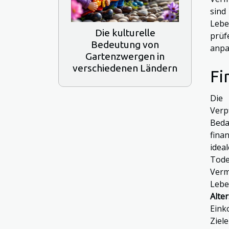
sind
Lebe
Die kulturelle
prüf
Bedeutung von
anpa
Gartenzwergen in
verschiedenen Ländern
Fi
Die 
Verp
Beda
fina
idea
Tode
Verm
Lebe
Alte
Eink
Ziel