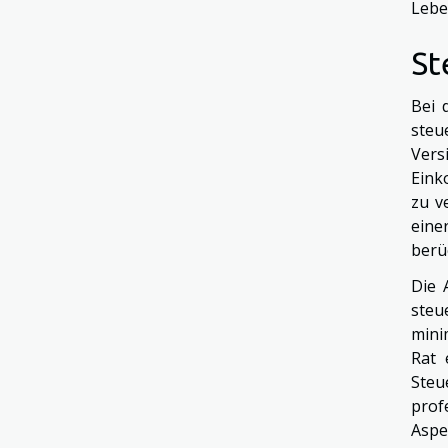
Lebe
St
Bei 
steu
Ver
Eink
zu v
eine
berü
Die 
steu
mini
Rat 
Steu
prof
Aspe