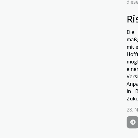
dies
Ri
Die 
maßg
mit 
Hoff
mögl
ein
Vers
Anpa
in B
Zuku
28. 