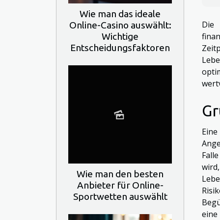
Wie man das ideale
Die 
Online-Casino auswählt:
Wichtige
fina
Entscheidungsfaktoren
Zeit
Lebe
opti
wert
Gr
Eine
Ange
Fall
wird
Wie man den besten
Leb
Anbieter für Online-
Risi
Sportwetten auswählt
Begü
eine