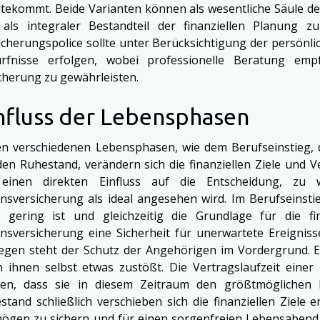
tekommt. Beide Varianten können als wesentliche Säule d
 als integraler Bestandteil der finanziellen Planung 
icherungspolice sollte unter Berücksichtigung der persönli
rfnisse erfolgen, wobei professionelle Beratung empf
cherung zu gewährleisten.
nfluss der Lebensphasen
en verschiedenen Lebensphasen, wie dem Berufseinstieg, 
den Ruhestand, verändern sich die finanziellen Ziele und 
einen direkten Einfluss auf die Entscheidung, zu 
nsversicherung als ideal angesehen wird. Im Berufseinst
 gering ist und gleichzeitig die Grundlage für die fi
nsversicherung eine Sicherheit für unerwartete Ereigniss
egen steht der Schutz der Angehörigen im Vordergrund. E
 ihnen selbst etwas zustößt. Die Vertragslaufzeit einer
en, dass sie in diesem Zeitraum den größtmöglichen 
stand schließlich verschieben sich die finanziellen Ziele 
ögen zu sichern und für einen sorgenfreien Lebensabend 