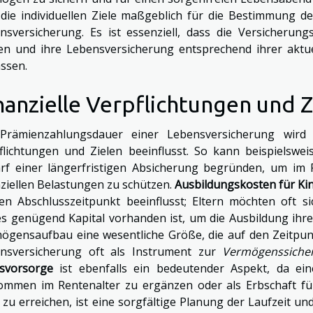
 die individuellen Ziele maßgeblich für die Bestimmung d
nsversicherung. Es ist essenziell, dass die Versicheru
en und ihre Lebensversicherung entsprechend ihrer aktuel
ssen.
nanzielle Verpflichtungen und Z
Prämienzahlungsdauer einer Lebensversicherung wird m
flichtungen und Zielen beeinflusst. So kann beispielsw
rf einer längerfristigen Absicherung begründen, um im F
nziellen Belastungen zu schützen.
Ausbildungskosten für Ki
len Abschlusszeitpunkt beeinflusst; Eltern möchten oft sic
s genügend Kapital vorhanden ist, um die Ausbildung ihrer 
ögensaufbau eine wesentliche Größe, die auf den Zeitpun
nsversicherung oft als Instrument zur
Vermögenssiche
rsvorsorge
ist ebenfalls ein bedeutender Aspekt, da ein
ommen im Rentenalter zu ergänzen oder als Erbschaft f
e zu erreichen, ist eine sorgfältige Planung der Laufzeit u