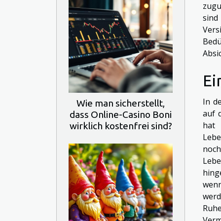
zugu
sind
Vers
Bedü
Absi
Ei
In d
Wie man sicherstellt,
auf 
dass Online-Casino Boni
hat 
wirklich kostenfrei sind?
Lebe
noch
Lebe
hing
wenn
werd
Ruhe
Verm