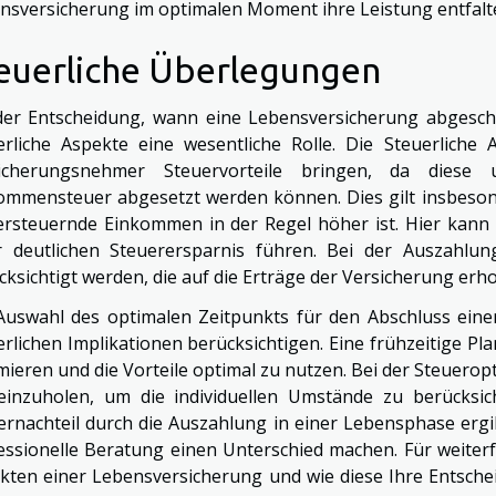
nsversicherung im optimalen Moment ihre Leistung entfalt
euerliche Überlegungen
der Entscheidung, wann eine Lebensversicherung abgeschl
erliche Aspekte eine wesentliche Rolle. Die Steuerliche
sicherungsnehmer Steuervorteile bringen, da dies
ommensteuer abgesetzt werden können. Dies gilt insbeson
ersteuernde Einkommen in der Regel höher ist. Hier kann
r deutlichen Steuerersparnis führen. Bei der Auszahlun
cksichtigt werden, die auf die Erträge der Versicherung erh
Auswahl des optimalen Zeitpunkts für den Abschluss eine
erlichen Implikationen berücksichtigen. Eine frühzeitige Pl
mieren und die Vorteile optimal zu nutzen. Bei der Steuero
einzuholen, um die individuellen Umstände zu berücksich
ernachteil durch die Auszahlung in einer Lebensphase ergi
essionelle Beratung einen Unterschied machen. Für weiter
kten einer Lebensversicherung und wie diese Ihre Entsch