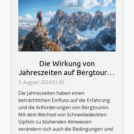
Die Wirkung von
Jahreszeiten auf Bergtouren
und ihre Planung
3. August 2024 01:42
Die Jahreszeiten haben einen
beträchtlichen Einfluss auf die Erfahrung
und die Anforderungen von Bergtouren.
Mit dem Wechsel von Schneebedeckten
Gipfeln zu blühenden Almwiesen
verändern sich auch die Bedingungen und