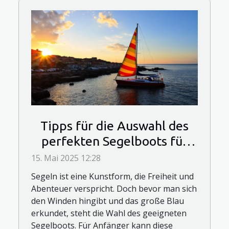
Tipps für die Auswahl des
perfekten Segelboots für
Anfänger
15. Mai 2025 12:28
Segeln ist eine Kunstform, die Freiheit und
Abenteuer verspricht. Doch bevor man sich
den Winden hingibt und das große Blau
erkundet, steht die Wahl des geeigneten
Segelboots. Für Anfänger kann diese