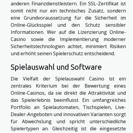
anderen Finanzdienstleistern. Ein SSL-Zertifikat ist
somit nicht nur ein technisches Zusatz, sondern
eine Grundvoraussetzung für die Sicherheit im
Online-Glücksspiel und den Schutz sensibler
Informationen. Wer auf die Lizenzierung Online-
Casino sowie die Implementierung moderner
Sicherheitstechnologien achtet, minimiert Risiken
und erhöht seinen Spielerschutz entscheidend.
Spielauswahl und Software
Die Vielfalt der Spielauswahl Casino ist ein
zentrales Kriterium bei der Bewertung eines
Online-Casinos, da sie direkt die Attraktivität und
das Spielerlebnis beeinflusst. Ein umfangreiches
Portfolio an Spielautomaten, Tischspielen, Live-
Dealer-Angeboten und innovativen Varianten sorgt
für Abwechslung und spricht unterschiedliche
Spielertypen an. Gleichzeitig ist die eingesetzte