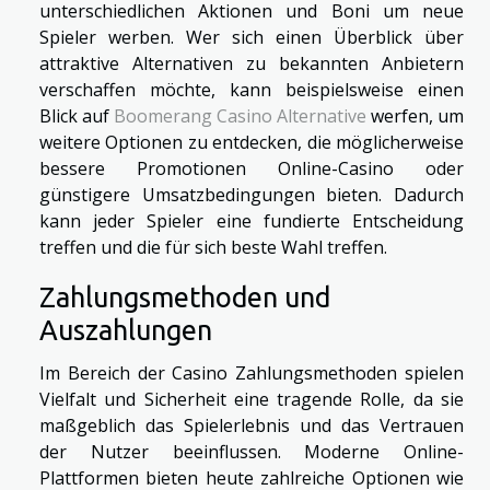
unterschiedlichen Aktionen und Boni um neue
Spieler werben. Wer sich einen Überblick über
attraktive Alternativen zu bekannten Anbietern
verschaffen möchte, kann beispielsweise einen
Blick auf
Boomerang Casino Alternative
werfen, um
weitere Optionen zu entdecken, die möglicherweise
bessere Promotionen Online-Casino oder
günstigere Umsatzbedingungen bieten. Dadurch
kann jeder Spieler eine fundierte Entscheidung
treffen und die für sich beste Wahl treffen.
Zahlungsmethoden und
Auszahlungen
Im Bereich der Casino Zahlungsmethoden spielen
Vielfalt und Sicherheit eine tragende Rolle, da sie
maßgeblich das Spielerlebnis und das Vertrauen
der Nutzer beeinflussen. Moderne Online-
Plattformen bieten heute zahlreiche Optionen wie