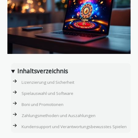
Inhaltsverzeichnis
Lizenzierung und Sicherheit
Spielauswahl und Software
Boni und Promotionen
Zahlungsmethoden und Auszahlungen
Kundensupport und Verantwortungsbewusstes Spielen