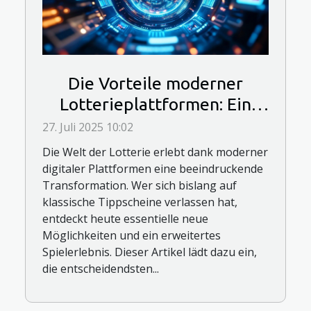
Die Vorteile moderner
Lotterieplattformen: Ein
neues Spielerlebnis
27. Juli 2025 10:02
Die Welt der Lotterie erlebt dank moderner
digitaler Plattformen eine beeindruckende
Transformation. Wer sich bislang auf
klassische Tippscheine verlassen hat,
entdeckt heute essentielle neue
Möglichkeiten und ein erweitertes
Spielerlebnis. Dieser Artikel lädt dazu ein,
die entscheidendsten...