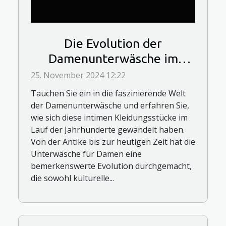
Die Evolution der
Damenunterwäsche im
Laufe der Jahrhunderte
25. November 2024 12:22
Tauchen Sie ein in die faszinierende Welt
der Damenunterwäsche und erfahren Sie,
wie sich diese intimen Kleidungsstücke im
Lauf der Jahrhunderte gewandelt haben.
Von der Antike bis zur heutigen Zeit hat die
Unterwäsche für Damen eine
bemerkenswerte Evolution durchgemacht,
die sowohl kulturelle...