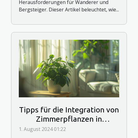
Herausforderungen für Wanderer und
Bergsteiger. Dieser Artikel beleuchtet, wie...
Tipps für die Integration von
Zimmerpflanzen in
verschiedene Wohnbereiche
1. August 2024 01:22