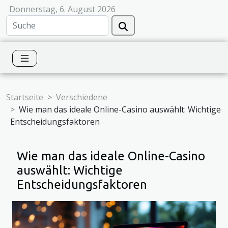
Donnerstag, 6. August 2026
Startseite
Verschiedene
Wie man das ideale Online-Casino auswählt: Wichtige
Entscheidungsfaktoren
Wie man das ideale Online-Casino
auswählt: Wichtige
Entscheidungsfaktoren