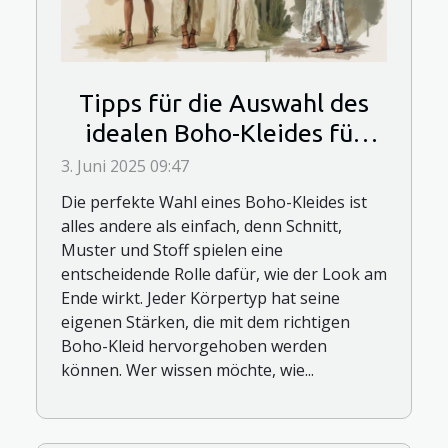
Tipps für die Auswahl des
idealen Boho-Kleides für
verschiedene Körpertypen
3. Juni 2025 09:47
Die perfekte Wahl eines Boho-Kleides ist
alles andere als einfach, denn Schnitt,
Muster und Stoff spielen eine
entscheidende Rolle dafür, wie der Look am
Ende wirkt. Jeder Körpertyp hat seine
eigenen Stärken, die mit dem richtigen
Boho-Kleid hervorgehoben werden
können. Wer wissen möchte, wie...