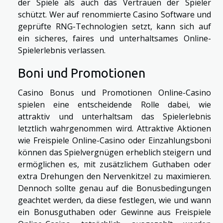
der Spiele als auch das Vertrauen der Spieler
schützt. Wer auf renommierte Casino Software und
geprüfte RNG-Technologien setzt, kann sich auf
ein sicheres, faires und unterhaltsames Online-
Spielerlebnis verlassen.
Boni und Promotionen
Casino Bonus und Promotionen Online-Casino
spielen eine entscheidende Rolle dabei, wie
attraktiv und unterhaltsam das Spielerlebnis
letztlich wahrgenommen wird. Attraktive Aktionen
wie Freispiele Online-Casino oder Einzahlungsboni
können das Spielvergnügen erheblich steigern und
ermöglichen es, mit zusätzlichem Guthaben oder
extra Drehungen den Nervenkitzel zu maximieren.
Dennoch sollte genau auf die Bonusbedingungen
geachtet werden, da diese festlegen, wie und wann
ein Bonusguthaben oder Gewinne aus Freispiele