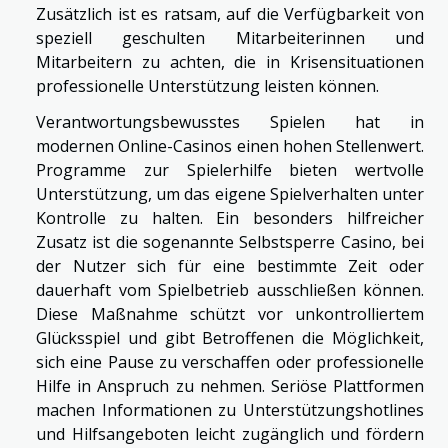
Zusätzlich ist es ratsam, auf die Verfügbarkeit von
speziell geschulten Mitarbeiterinnen und
Mitarbeitern zu achten, die in Krisensituationen
professionelle Unterstützung leisten können.
Verantwortungsbewusstes Spielen hat in
modernen Online-Casinos einen hohen Stellenwert.
Programme zur Spielerhilfe bieten wertvolle
Unterstützung, um das eigene Spielverhalten unter
Kontrolle zu halten. Ein besonders hilfreicher
Zusatz ist die sogenannte Selbstsperre Casino, bei
der Nutzer sich für eine bestimmte Zeit oder
dauerhaft vom Spielbetrieb ausschließen können.
Diese Maßnahme schützt vor unkontrolliertem
Glücksspiel und gibt Betroffenen die Möglichkeit,
sich eine Pause zu verschaffen oder professionelle
Hilfe in Anspruch zu nehmen. Seriöse Plattformen
machen Informationen zu Unterstützungshotlines
und Hilfsangeboten leicht zugänglich und fördern