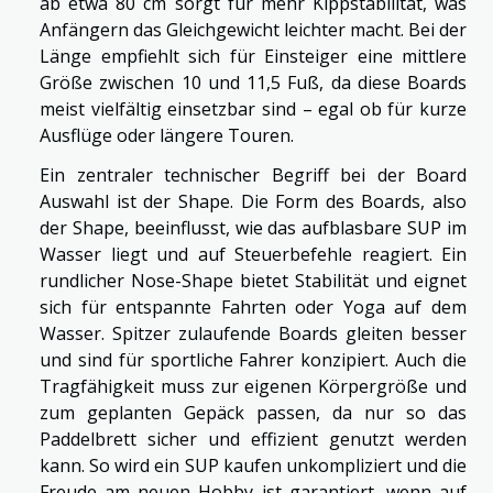
ab etwa 80 cm sorgt für mehr Kippstabilität, was
Anfängern das Gleichgewicht leichter macht. Bei der
Länge empfiehlt sich für Einsteiger eine mittlere
Größe zwischen 10 und 11,5 Fuß, da diese Boards
meist vielfältig einsetzbar sind – egal ob für kurze
Ausflüge oder längere Touren.
Ein zentraler technischer Begriff bei der Board
Auswahl ist der Shape. Die Form des Boards, also
der Shape, beeinflusst, wie das aufblasbare SUP im
Wasser liegt und auf Steuerbefehle reagiert. Ein
rundlicher Nose-Shape bietet Stabilität und eignet
sich für entspannte Fahrten oder Yoga auf dem
Wasser. Spitzer zulaufende Boards gleiten besser
und sind für sportliche Fahrer konzipiert. Auch die
Tragfähigkeit muss zur eigenen Körpergröße und
zum geplanten Gepäck passen, da nur so das
Paddelbrett sicher und effizient genutzt werden
kann. So wird ein SUP kaufen unkompliziert und die
Freude am neuen Hobby ist garantiert, wenn auf