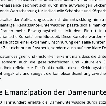
Renaissance zeichnet sich durch ihre aufwändigen Sticker
gende Wertschätzung für individuelle Schönheit und Körper
eitalter der Aufklärung setzte sich die Entwicklung hin zu
damalige "Renaissance-Unterwäsche" passte sich allmählic
Frauen mehr Bewegungsfreiheit. Mit dem Eintritt in d
torianische Korsett" eine Blütezeit. Diese Korsetts wurden 
i sie oft zu einer extremen Einschnürung der Taille führten
r Zeit nicht nur auf Ästhetik, sondern auch auf eine klare De
Kostümdesigner und -historiker erkennt man, dass die Unt
 sondern auch die gesellschaftlichen und kulturellen E
ndheit reflektierte. Die Funktionalität dieser Kleidungsstüc
ehungskraft und spiegelt die komplexe Beziehung zwischen
.
e Emanzipation der Damenunt
0. Jahrhundert erlebte die Damenunterwäsche durch sozi