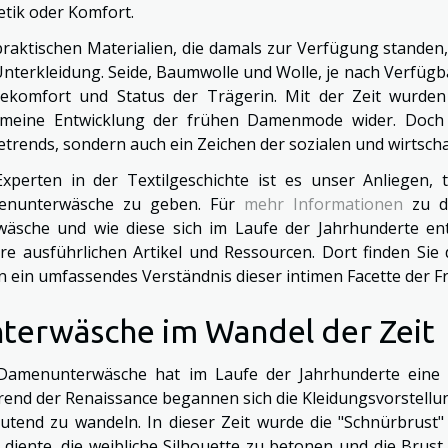
etik oder Komfort.
praktischen Materialien, die damals zur Verfügung standen
Unterkleidung. Seide, Baumwolle und Wolle, je nach Verfügb
ekomfort und Status der Trägerin. Mit der Zeit wurden d
emeine Entwicklung der frühen Damenmode wider. Doch 
trends, sondern auch ein Zeichen der sozialen und wirtschaf
Experten in der Textilgeschichte ist es unser Anliegen, t
enunterwäsche zu geben. Für
mehr Informationen
zu de
wäsche und wie diese sich im Laufe der Jahrhunderte ent
re ausführlichen Artikel und Ressourcen. Dort finden Sie d
n ein umfassendes Verständnis dieser intimen Facette der 
terwäsche im Wandel der Zeit
Damenunterwäsche hat im Laufe der Jahrhunderte eine 
end der Renaissance begannen sich die Kleidungsvorstellun
utend zu wandeln. In dieser Zeit wurde die "Schnürbrust" 
 diente, die weibliche Silhouette zu betonen und die Bru