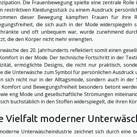
zipation. Die Frauenbewegung spielte eine zentrale Rolle
m restriktiven Kleidungsstück zu einem Ausdruck persönli
ommen dieser Bewegung kämpften Frauen für ihre R
gungsfreiheit, die sich auch in der Mode widerspiegeln s
chränkte und oft unbequem war, wurde zunehmend durch 
tzt, die den Körper nicht mehr einengten.
rwäsche des 20. Jahrhunderts reflektiert somit einen gese
Komfort in der Mode. Der technische Fortschritt in der Text
tizität, ermöglichte Designs, die nicht nur praktisch, so
e die Unterwäsche zum Symbol für persönlichen Ausdruck und
en sich nicht nur in der Alltagsmode, sondern auch in de
 Komfort und Bewegungsfreiheit besonders betont werden.
, wie eng Mode und gesellschaftliche Strömungen miteinand
 sich buchstäblich in den Stoffen widerspiegelt, die ihren Kö
e Vielfalt moderner Unterwäsc
moderne Unterwäscheindustrie zeichnet sich durch eine bee