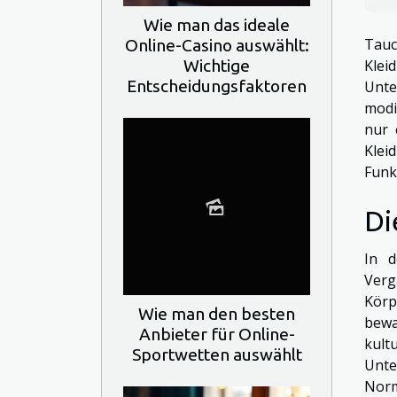
Wie man das ideale
Tauc
Online-Casino auswählt:
Wichtige
Klei
Entscheidungsfaktoren
Unte
modi
nur 
Klei
Funk
Di
In d
Verg
Körp
Wie man den besten
bewa
Anbieter für Online-
kult
Sportwetten auswählt
Unte
Norm