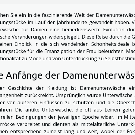
hen Sie ein in die faszinierende Welt der Damenunterwäsc
dungsstücke im Lauf der Jahrhunderte gewandelt haben. Vo
rwäsche für Damen eine bemerkenswerte Evolution durc
sche Veränderungen widerspiegelt. Diese Reise durch die 
einen Einblick in die sich wandelnden Schönheitsideale 
dungsstücke für die Emanzipation der Frau beleuchten. Mac
tionalität zu Mode und von Unterdrückung zu Selbstbestim
e Anfänge der Damenunterwäs
er Geschichte der Kleidung ist Damenunterwäsche ein 
angenheit zurückreicht. Ursprünglich wurde Unterwäsche
er vor äußeren Einflüssen zu schützen und die Obersc
hren. Die antike Unterwäsche, die oft aus Leinen gefert
urellen Bedingungen der jeweiligen Epoche wider. Im Mitt
rröcke verbreitet und dienten als mittelalterliche Unterk
en entsprechend zumeist lang und weit, wobei der Foku