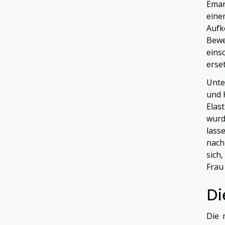
Eman
eine
Aufk
Bewe
eins
erse
Unte
und 
Elas
wurd
lass
nach
sich
Frau
Di
Die 