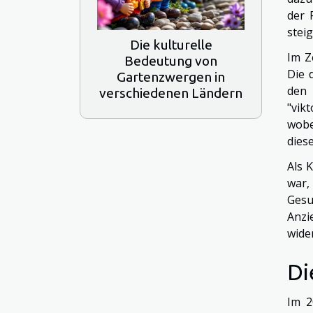
der 
stei
Die kulturelle
Im Z
Bedeutung von
Die 
Gartenzwergen in
den 
verschiedenen Ländern
"vik
wobe
diese
Als 
war,
Gesu
Anzi
wider
Di
Im 2