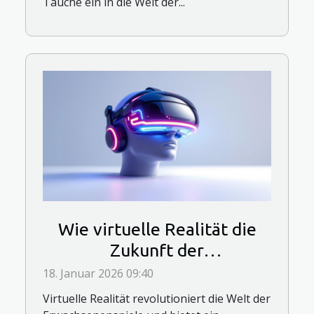
Tauche ein in die Welt der...
Wie virtuelle Realität die
Zukunft der
Erwachsenenspiele prägt?
18. Januar 2026 09:40
Virtuelle Realität revolutioniert die Welt der