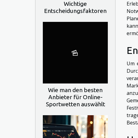
Wichtige
Erle
Entscheidungsfaktoren
Notw
Plan
kann
ermö
En
Um e
Durc
vera
Mark
Wie man den besten
anz
Anbieter für Online-
Geme
Sportwetten auswählt
Fest
trag
Besta