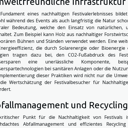
weltfreundliche Infrastruktur
Fundament eines nachhaltigen Festivalerlebnisses bildet
hl während des Events als auch langfristig die Natur schon
raler Bedeutung, welche den Einsatz von natürlichen, u
haltet. Zum Beispiel kann Holz aus nachhaltiger Forstwirtsc
orären Bühnen und Ständen verwendet werden. Eine weiter
Energieeffizienz, die durch Solarenergie oder Bioenergi
gien tragen dazu bei, den CO2-Fußabdruck des Festiv
sersparen eine unerlässliche Komponente, bei
erspartechnologien bei sanitären Anlagen oder die Nutz
Implementierung dieser Praktiken wird nicht nur die Umwe
die Wertschätzung der Festivalbesucher für Nachhalti
rdert.
fallmanagement und Recycling
kritischer Punkt für die Nachhaltigkeit von Festivals 
hdachtes Abfallmanagement und effizientes Recycling