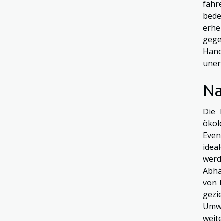
fahr
bede
erhe
gege
Hand
uner
Na
Die 
ökol
Even
idea
werd
Abhä
von 
gezi
Umwe
weit