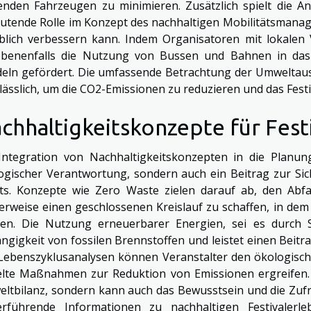
enden Fahrzeugen zu minimieren. Zusätzlich spielt die An
utende Rolle im Konzept des nachhaltigen Mobilitätsmanagem
blich verbessern kann. Indem Organisatoren mit lokalen
benenfalls die Nutzung von Bussen und Bahnen in das 
eln gefördert. Die umfassende Betrachtung der Umweltaus
lässlich, um die CO2-Emissionen zu reduzieren und das Festiv
chhaltigkeitskonzepte für Fest
Integration von Nachhaltigkeitskonzepten in die Planung
ogischer Verantwortung, sondern auch ein Beitrag zur Siche
ts. Konzepte wie Zero Waste zielen darauf ab, den Abfa
lerweise einen geschlossenen Kreislauf zu schaffen, in de
en. Die Nutzung erneuerbarer Energien, sei es durch So
ngigkeit von fossilen Brennstoffen und leistet einen Bei
Lebenszyklusanalysen können Veranstalter den ökologisch
elte Maßnahmen zur Reduktion von Emissionen ergreifen. 
ltbilanz, sondern kann auch das Bewusstsein und die Zufr
erführende Informationen zu nachhaltigen Festivalerl