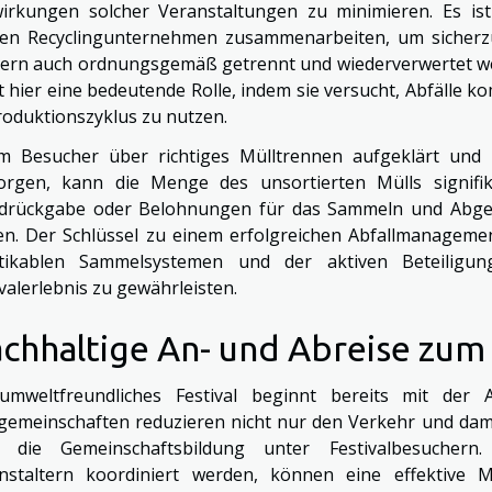
irkungen solcher Veranstaltungen zu minimieren. Es ist
len Recyclingunternehmen zusammenarbeiten, um sicherzus
ern auch ordnungsgemäß getrennt und wiederverwertet wer
lt hier eine bedeutende Rolle, indem sie versucht, Abfälle 
roduktionszyklus zu nutzen.
m Besucher über richtiges Mülltrennen aufgeklärt und m
orgen, kann die Menge des unsortierten Mülls signifik
drückgabe oder Belohnungen für das Sammeln und Abgeb
en. Der Schlüssel zu einem erfolgreichen Abfallmanagemen
tikablen Sammelsystemen und der aktiven Beteiligung
ivalerlebnis zu gewährleisten.
chhaltige An- und Abreise zum 
umweltfreundliches Festival beginnt bereits mit der 
gemeinschaften reduzieren nicht nur den Verkehr und dam
 die Gemeinschaftsbildung unter Festivalbesuchern.
nstaltern koordiniert werden, können eine effektive Mö