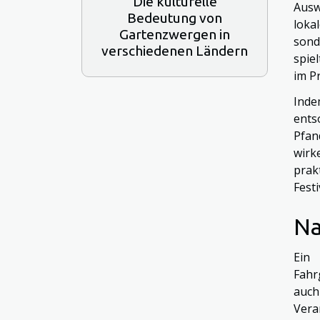
Die kulturelle
Ausw
Bedeutung von
loka
Gartenzwergen in
sond
verschiedenen Ländern
spie
im P
Inde
ents
Pfan
wirk
prak
Fest
Na
Ein 
Fahr
auch
Vera