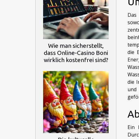
Um
Das 
sowo
zent
bein
temp
Wie man sicherstellt,
die 
dass Online-Casino Boni
Ener
wirklich kostenfrei sind?
Was
Wass
die 
und 
gefö
Ab
Ein 
Durc