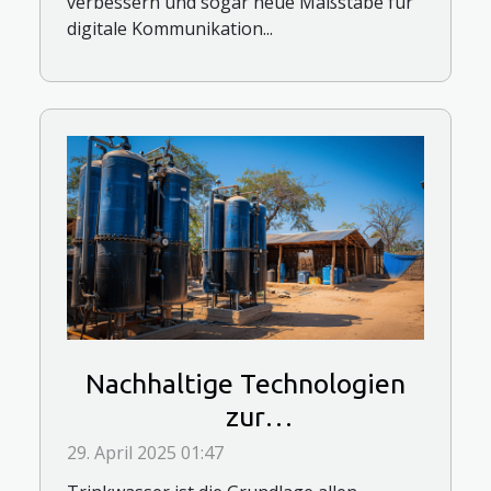
verbessern und sogar neue Maßstäbe für
digitale Kommunikation...
Nachhaltige Technologien
zur
Trinkwasseraufbereitung in
29. April 2025 01:47
Entwicklungsländern