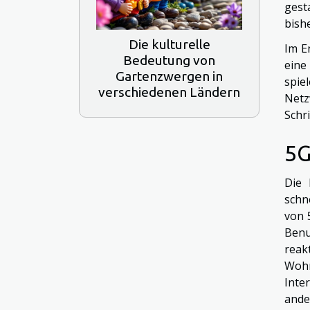
gest
bish
Die kulturelle
Im E
Bedeutung von
eine
Gartenzwergen in
spie
verschiedenen Ländern
Netz
Schr
5G
Die 
schn
von 
Benu
reak
Wohn
Inte
ande