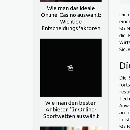
Wie man das ideale
Die 
Online-Casino auswählt:
Wichtige
eine
Entscheidungsfaktoren
5G N
die 
Wirt
Sie,
Di
Die 
fort
resu
Tech
Wie man den besten
Anwe
Anbieter für Online-
an d
Sportwetten auswählt
Leis
5G-N