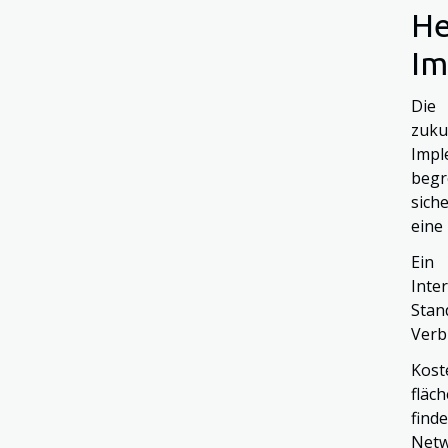
He
Im
Die
zuk
Impl
begr
sich
eine
Ein 
Inte
Stan
Verb
Kost
fläc
find
Netw