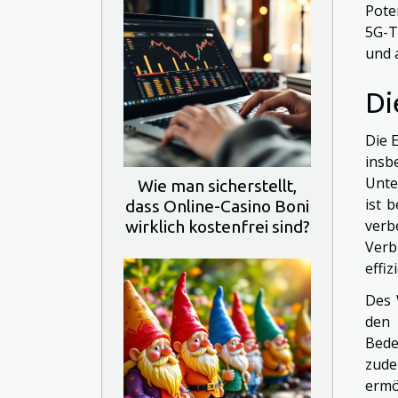
Pote
5G-T
und 
Di
Die 
insb
Unte
Wie man sicherstellt,
ist 
dass Online-Casino Boni
ver
wirklich kostenfrei sind?
Verb
effiz
Des 
den 
Bede
zude
ermö