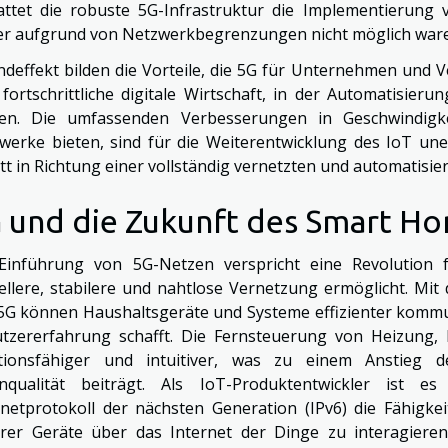
attet die robuste 5G-Infrastruktur die Implementierung 
er aufgrund von Netzwerkbegrenzungen nicht möglich war
ndeffekt bilden die Vorteile, die 5G für Unternehmen und V
 fortschrittliche digitale Wirtschaft, in der Automatisier
len. Die umfassenden Verbesserungen in Geschwindigkei
werke bieten, sind für die Weiterentwicklung des IoT une
itt in Richtung einer vollständig vernetzten und automatisier
 und die Zukunft des Smart H
Einführung von 5G-Netzen verspricht eine Revolution
ellere, stabilere und nahtlose Vernetzung ermöglicht. Mi
5G können Haushaltsgeräte und Systeme effizienter kommun
tzererfahrung schafft. Die Fernsteuerung von Heizung, 
tionsfähiger und intuitiver, was zu einem Anstieg d
qualität beiträgt. Als IoT-Produktentwickler ist
rnetprotokoll der nächsten Generation (IPv6) die Fähigkei
rer Geräte über das Internet der Dinge zu interagier