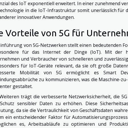
nzial des IoT exponentiell erweitert. In einer zunehmend ver
echnologie in die IoT-Infrastruktur somit unerlässlich für d
anderer innovativer Anwendungen.
e Vorteile von 5G für Unterne
Einführung von 5G-Netzwerken stellt einen bedeutenden Fort
esondere für das Internet der Dinge (IoT). Mit der 
rnehmen und Verbraucher von schnelleren und zuverlässige
besonders für IoT-Geräte relevant, da sie oft große Date
besserte Mobilität von 5G ermöglicht es Smart D
indungsabbrüche zu kommunizieren, was die Maschine-zu
ienter gestaltet.
Weiteren trägt die verbesserte Netzwerksicherheit, die 5G m
Schutz sensibler Daten zu erhöhen. Diese Sicherheits
utung, da sie die Vertraulichkeit von Geschäftsdaten wahre
m ein entscheidender Faktor für Automatisierungsprozess
glichen es, Arbeitsabläufe zu optimieren und Produkt