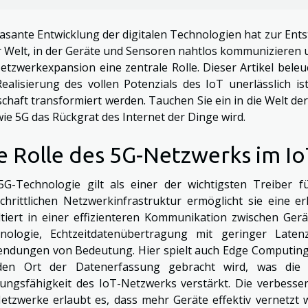
rasante Entwicklung der digitalen Technologien hat zur Ents
r Welt, in der Geräte und Sensoren nahtlos kommunizieren un
etzwerkexpansion eine zentrale Rolle. Dieser Artikel bel
Realisierung des vollen Potenzials des IoT unerlässlich 
schaft transformiert werden. Tauchen Sie ein in die Welt d
 wie 5G das Rückgrat des Internet der Dinge wird.
e Rolle des 5G-Netzwerks im Io
5G-Technologie gilt als einer der wichtigsten Treiber f
schrittlichen Netzwerkinfrastruktur ermöglicht sie eine er
ltiert in einer effizienteren Kommunikation zwischen Ger
nologie, Echtzeitdatenübertragung mit geringer Latenz
ndungen von Bedeutung. Hier spielt auch Edge Computing 
en Ort der Datenerfassung gebracht wird, was die R
tungsfähigkeit des IoT-Netzwerks verstärkt. Die verbesse
etzwerke erlaubt es, dass mehr Geräte effektiv vernetzt