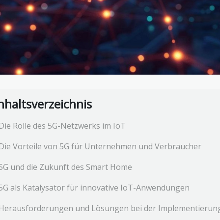
nhaltsverzeichnis
Die Rolle des 5G-Netzwerks im IoT
Die Vorteile von 5G für Unternehmen und Verbraucher
5G und die Zukunft des Smart Home
5G als Katalysator für innovative IoT-Anwendungen
Herausforderungen und Lösungen bei der Implementierun