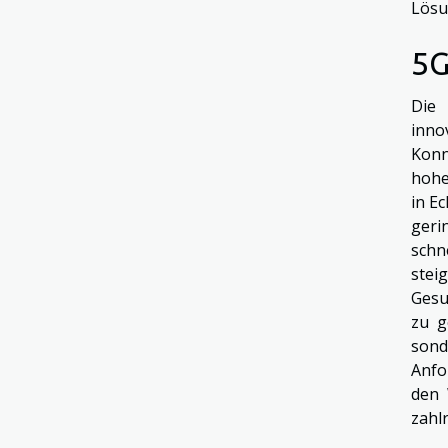
Lösu
5G
Die 
inno
Konn
hohe
in E
geri
schn
stei
Gesu
zu g
son
Anfo
den 
zahl