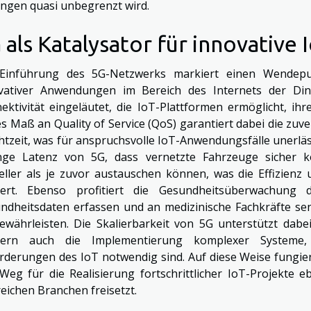
ngen quasi unbegrenzt wird.
 als Katalysator für innovativ
Einführung des 5G-Netzwerks markiert einen Wendep
vativer Anwendungen im Bereich des Internets der Din
ektivität eingeläutet, die IoT-Plattformen ermöglicht, ihr
s Maß an Quality of Service (QoS) garantiert dabei die z
chtzeit, was für anspruchsvolle IoT-Anwendungsfälle unerläs
nge Latenz von 5G, dass vernetzte Fahrzeuge sicher 
eller als je zuvor austauschen können, was die Effizienz
gert. Ebenso profitiert die Gesundheitsüberwachung 
ndheitsdaten erfassen und an medizinische Fachkräfte se
ewährleisten. Die Skalierbarkeit von 5G unterstützt dabe
dern auch die Implementierung komplexer Systeme
rderungen des IoT notwendig sind. Auf diese Weise fungiert
Weg für die Realisierung fortschrittlicher IoT-Projekte 
reichen Branchen freisetzt.