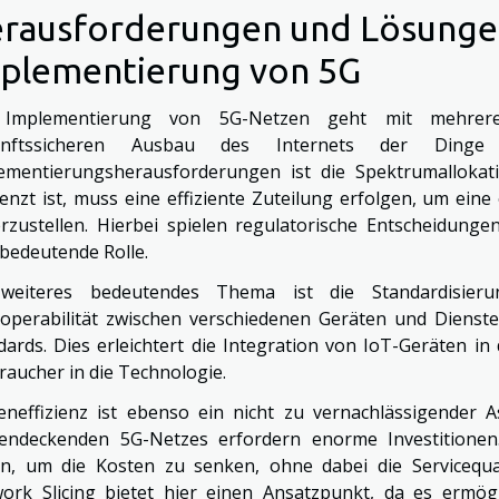
rausforderungen und Lösungen
plementierung von 5G
 Implementierung von 5G-Netzen geht mit mehrere
unftssicheren Ausbau des Internets der Dinge
ementierungsherausforderungen ist die Spektrumalloka
enzt ist, muss eine effiziente Zuteilung erfolgen, um ei
erzustellen. Hierbei spielen regulatorische Entscheidung
 bedeutende Rolle.
weiteres bedeutendes Thema ist die Standardisieru
roperabilität zwischen verschiedenen Geräten und Dienste
dards. Dies erleichtert die Integration von IoT-Geräten i
raucher in die Technologie.
eneffizienz ist ebenso ein nicht zu vernachlässigender
hendeckenden 5G-Netzes erfordern enorme Investitione
en, um die Kosten zu senken, ohne dabei die Servicequa
ork Slicing bietet hier einen Ansatzpunkt, da es ermög